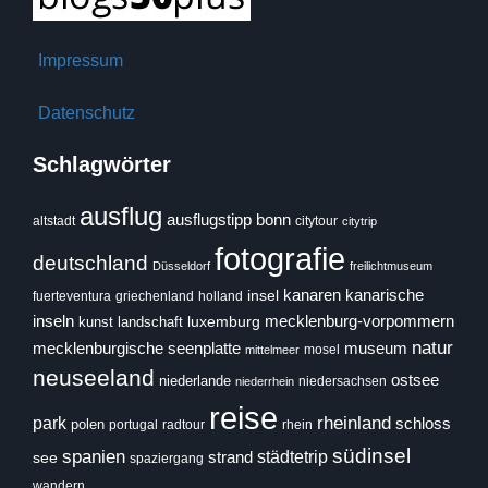
Impressum
Datenschutz
Schlagwörter
ausflug
ausflugstipp
bonn
citytour
altstadt
citytrip
fotografie
deutschland
Düsseldorf
freilichtmuseum
insel
kanaren
kanarische
fuerteventura
griechenland
holland
inseln
luxemburg
mecklenburg-vorpommern
kunst
landschaft
natur
mecklenburgische seenplatte
museum
mosel
mittelmeer
neuseeland
ostsee
niederlande
niedersachsen
niederrhein
reise
park
rheinland
schloss
polen
portugal
radtour
rhein
südinsel
spanien
städtetrip
strand
see
spaziergang
wandern